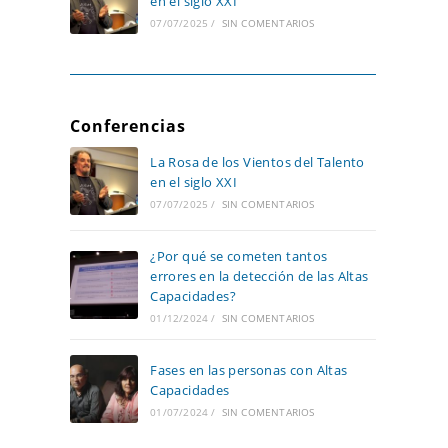
en el siglo XXI
07/07/2025
/
SIN COMENTARIOS
Conferencias
La Rosa de los Vientos del Talento
en el siglo XXI
07/07/2025
/
SIN COMENTARIOS
¿Por qué se cometen tantos
errores en la detección de las Altas
Capacidades?
01/12/2024
/
SIN COMENTARIOS
Fases en las personas con Altas
Capacidades
01/07/2024
/
SIN COMENTARIOS